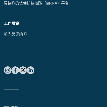
莫德納的信使核糖核酸（mRNA）平台
Cl
工作機會
Ap
fil
加入莫德納