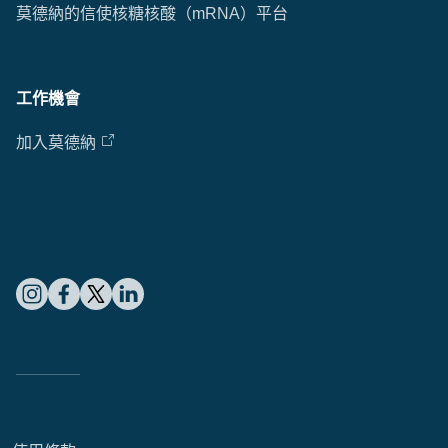
莫德納的信使核糖核酸（mRNA）平台
Cl
工作機會
Ap
fil
加入莫德納