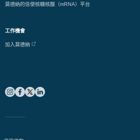
莫德納的信使核糖核酸（mRNA）平台
Cl
工作機會
Ap
fil
加入莫德納