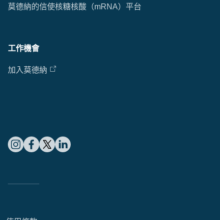
莫德納的信使核糖核酸（mRNA）平台
Cl
工作機會
Ap
fil
加入莫德納