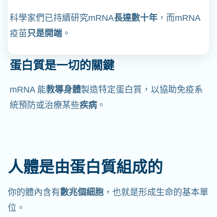
科學家們已持續研究mRNA
長達數十年
，而mRNA
疫苗
只是開端
。
蛋白質是一切的關鍵
mRNA 能
教導身體
製造特定蛋白質，以協助免疫系
統預防或治療某些
疾病
。
人體是由蛋白質組成的
你的體內含有
數兆個細胞
，也就是形成生命的基本單
位。