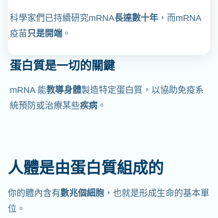
科學家們已持續研究mRNA
長達數十年
，而mRNA
疫苗
只是開端
。
蛋白質是一切的關鍵
mRNA 能
教導身體
製造特定蛋白質，以協助免疫系
統預防或治療某些
疾病
。
人體是由蛋白質組成的
你的體內含有
數兆個細胞
，也就是形成生命的基本單
位。