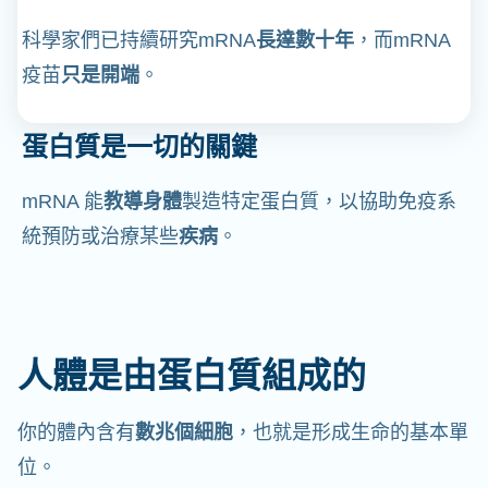
科學家們已持續研究mRNA
長達數十年
，而mRNA
疫苗
只是開端
。
蛋白質是一切的關鍵
mRNA 能
教導身體
製造特定蛋白質，以協助免疫系
統預防或治療某些
疾病
。
人體是由蛋白質組成的
你的體內含有
數兆個細胞
，也就是形成生命的基本單
位。