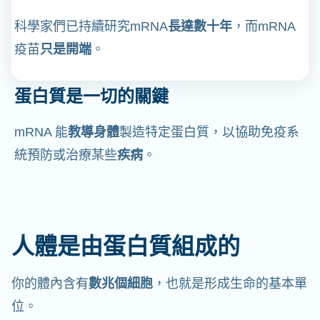
科學家們已持續研究mRNA
長達數十年
，而mRNA
疫苗
只是開端
。
蛋白質是一切的關鍵
mRNA 能
教導身體
製造特定蛋白質，以協助免疫系
統預防或治療某些
疾病
。
人體是由蛋白質組成的
你的體內含有
數兆個細胞
，也就是形成生命的基本單
位。