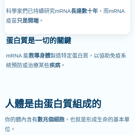
科學家們已持續研究mRNA
長達數十年
，而mRNA
疫苗
只是開端
。
蛋白質是一切的關鍵
mRNA 能
教導身體
製造特定蛋白質，以協助免疫系
統預防或治療某些
疾病
。
人體是由蛋白質組成的
你的體內含有
數兆個細胞
，也就是形成生命的基本單
位。