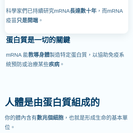
科學家們已持續研究mRNA
長達數十年
，而mRNA
疫苗
只是開端
。
蛋白質是一切的關鍵
mRNA 能
教導身體
製造特定蛋白質，以協助免疫系
統預防或治療某些
疾病
。
人體是由蛋白質組成的
你的體內含有
數兆個細胞
，也就是形成生命的基本單
位。