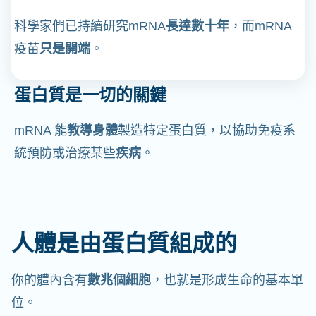
科學家們已持續研究mRNA
長達數十年
，而mRNA
疫苗
只是開端
。
蛋白質是一切的關鍵
mRNA 能
教導身體
製造特定蛋白質，以協助免疫系
統預防或治療某些
疾病
。
人體是由蛋白質組成的
你的體內含有
數兆個細胞
，也就是形成生命的基本單
位。