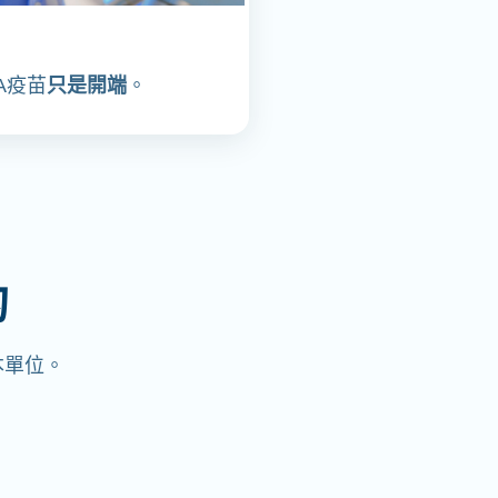
A疫苗
只是開端
。
的
本單位。