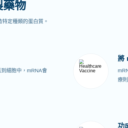
製藥物
製造特定種類的蛋白質。
將
送到細胞中，mRNA會
mR
療則
功