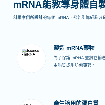
mRNA能教導身體自
科學家們所
設計
的每個 mRNA，都能引導細胞
製造 mRNA藥物
為了保護 mRNA 並將它輸
由脂質或脂肪
包覆
著。
產生適用的蛋白質