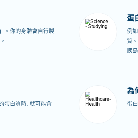
蛋
」
。你的身體會自行製
例如
。
質。
胰島
為
的蛋白質時,
就可能會
蛋白