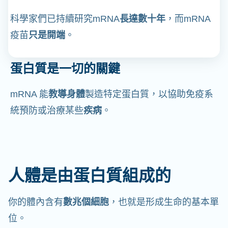
科學家們已持續研究mRNA
長達數十年
，而mRNA
疫苗
只是開端
。
蛋白質是一切的關鍵
mRNA 能
教導身體
製造特定蛋白質，以協助免疫系
統預防或治療某些
疾病
。
人體是由蛋白質組成的
你的體內含有
數兆個細胞
，也就是形成生命的基本單
位。