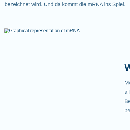
bezeichnet wird. Und da kommt die mRNA ins Spiel.
W
Me
al
Be
be