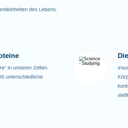
rundeinheiten des Lebens.
oteine
Die
ere“ in unseren Zellen.
Insu
00 unterschiedliche
Körp
kont
stel