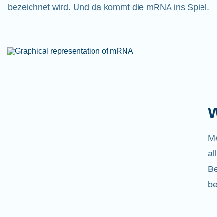
bezeichnet wird. Und da kommt die mRNA ins Spiel.
W
Me
al
Be
be