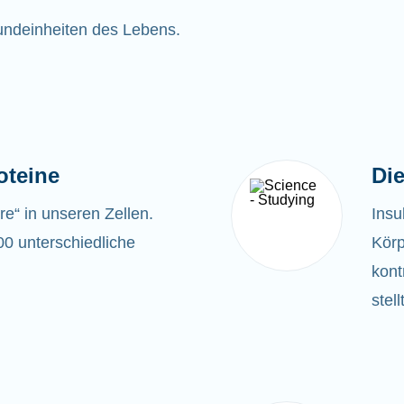
rundeinheiten des Lebens.
oteine
Die
ere“ in unseren Zellen.
Insu
00 unterschiedliche
Körp
kont
stel