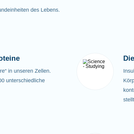
rundeinheiten des Lebens.
oteine
Die
ere“ in unseren Zellen.
Insu
00 unterschiedliche
Körp
kont
stel