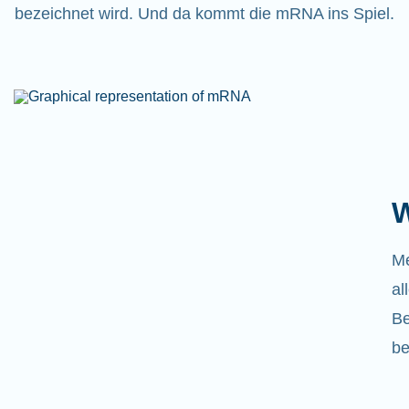
bezeichnet wird. Und da kommt die mRNA ins Spiel.
W
Me
al
Be
be