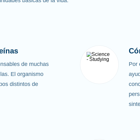
 unidades básicas de la vida.
eínas
Có
ponsables de muchas
Por 
ulas. El organismo
ayud
ipos distintos de
conc
pers
sint