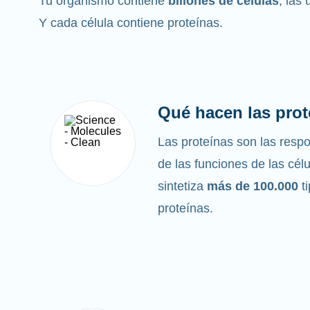
Tu organismo contiene
billones de células
, las
Y cada célula contiene proteínas.
Qué hacen las prot
Las proteínas son las res
de las funciones de las cél
sintetiza
más de 100.000
t
proteínas.