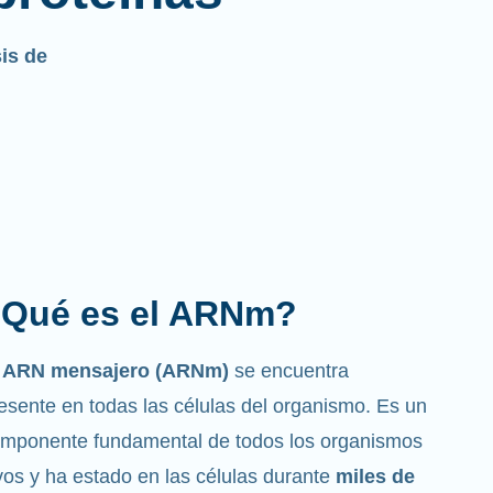
sis de
Cuál es la función que
desempeña?
mo su nombre indica, el ARNm es un
ensajero
. Interactúa con otros componentes de
s células que ayudan a sintetizar las proteínas.