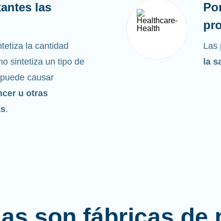
antes las
Po
pro
tetiza la cantidad
Las 
o sintetiza un tipo de
la s
 puede causar
ncer u otras
as
.
las son fábricas de 