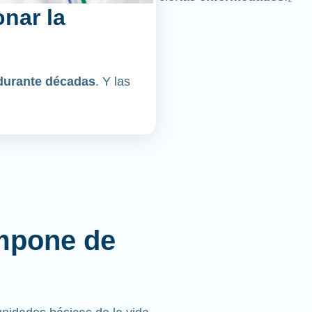
nar la
durante décadas
. Y las
mpone de