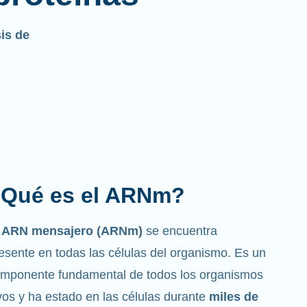
sis de
Cuál es la función que
desempeña?
mo su nombre indica, el ARNm es un
ensajero
. Interactúa con otros componentes de
s células que ayudan a sintetizar las proteínas.