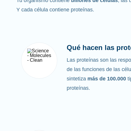
Tu organismo contiene
billones de células
, las
Y cada célula contiene proteínas.
Qué hacen las prot
Las proteínas son las res
de las funciones de las cél
sintetiza
más de 100.000
t
proteínas.