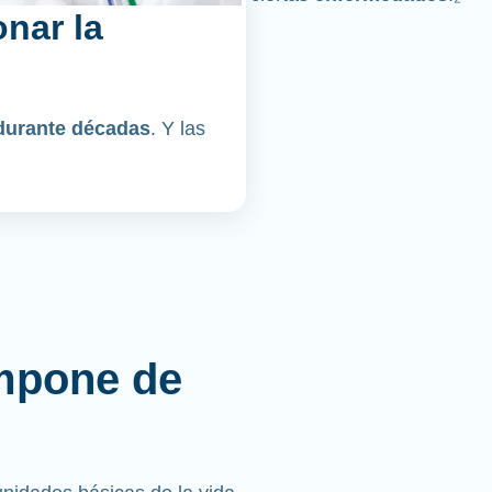
nar la
durante décadas
. Y las
mpone de