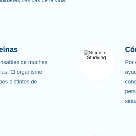
 unidades básicas de la vida.
eínas
Có
ponsables de muchas
Por 
ulas. El organismo
ayud
ipos distintos de
conc
pers
sint