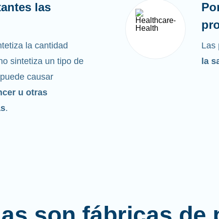
antes las
Po
pro
tetiza la cantidad
Las 
o sintetiza un tipo de
la s
 puede causar
ncer u otras
as
.
las son fábricas de 