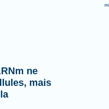
mi
'ARNm ne
lules, mais
la