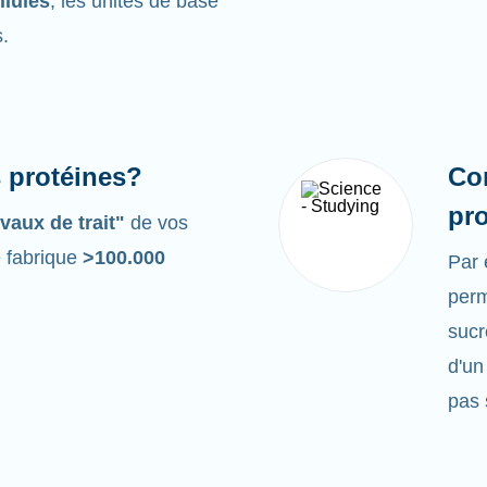
llules
, les unités de base
s.
s protéines?
Co
pr
vaux de trait"
de vos
e fabrique
>100.000
Par
perm
sucr
d'un
pas 