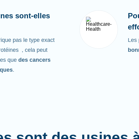
nes sont-elles
Po
eff
ique pas le type exact
Les 
rotéines , cela peut
bonn
les que
des cancers
iques
.
es sont des usines 