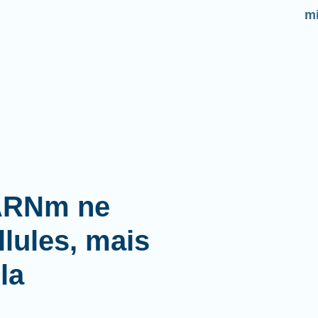
mi
'ARNm ne
lules, mais
la