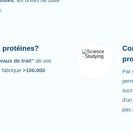
llules
, les unités de base
s.
s protéines?
Co
pr
vaux de trait"
de vos
e fabrique
>100.000
Par
perm
sucr
d'un
pas 