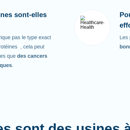
nes sont-elles
Po
eff
ique pas le type exact
Les 
rotéines , cela peut
bonn
les que
des cancers
iques
.
es sont des usines 