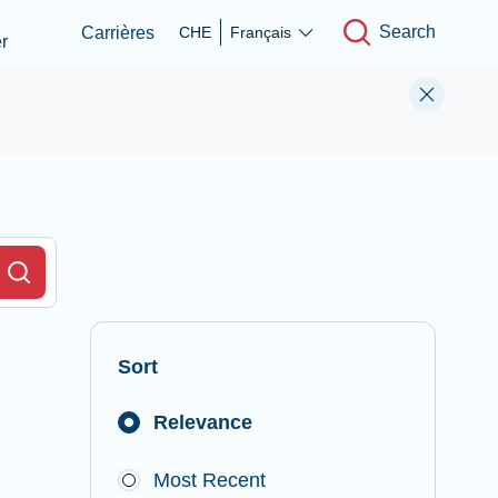
Search
Carrières
CHE
Français
r
r Field
Search
Sort
Relevance
Most Recent