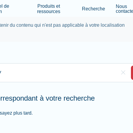
Skip to main content
el de
Produits et
Nous
Recherche
contacte
m
ressources
tenir du contenu qui n'est pas applicable à votre localisation
ci pour rechercher
Clea
orrespondant à votre recherche
sayez plus tard.