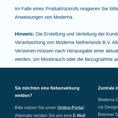
Im Falle eines Produktrückrufs reagieren Sie bit
Anweisungen von Moderna.
Hinweis:
Die Erstellung und Verteilung der Kund
Verantwortung von Moderna Netherlands B.V. All
Versionen müssen nach Herausgabe einer aktualisi
werden, um Missbrauch oder die Bezugnahme auf
Sie möchten eine Nebenwirkung
Zentrale 
melden?
Moderna 
c/o Design
Bitte nutzen Sie unser
Online-Portal
:
Brienner S
Alternativ senden Sie uns eine
E-Mail
: