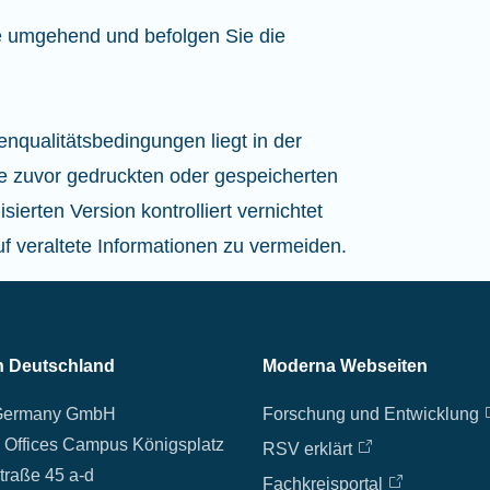
te umgehend und befolgen Sie die
enqualitätsbedingungen liegt in der
e zuvor gedruckten oder gespeicherten
erten Version kontrolliert vernichtet
 veraltete Informationen zu vermeiden.
in Deutschland
Moderna Webseiten
Germany GmbH
Forschung und Entwicklung
 Offices Campus Königsplatz
RSV erklärt
traße 45 a-d
Fachkreisportal