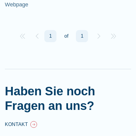
Webpage
1
of
1
Cl
Ap
fil
Haben Sie noch
Fragen an uns?
KONTAKT