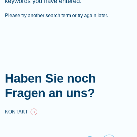
keywords you have entered.
Please try another search term or try again later.
Cl
Ap
fil
Haben Sie noch
Fragen an uns?
KONTAKT