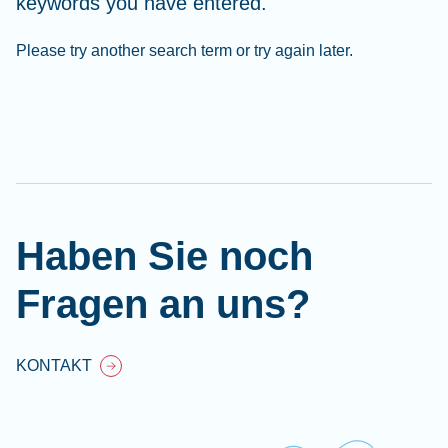
keywords you have entered.
Please try another search term or try again later.
Cl
Ap
fil
Haben Sie noch
Fragen an uns?
KONTAKT