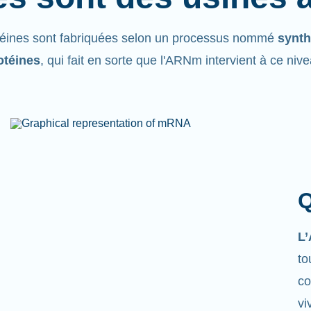
téines sont fabriquées selon un processus nommé
synth
otéines
, qui fait en sorte que l'ARNm intervient à ce niv
Q
L
to
co
vi