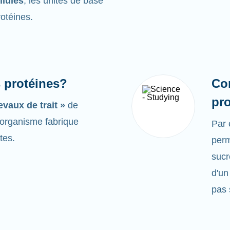
llules
, les unités de base
rotéines.
s protéines?
Co
pr
evaux de trait »
de
e organisme fabrique
Par
tes.
perm
sucr
d'un
pas 