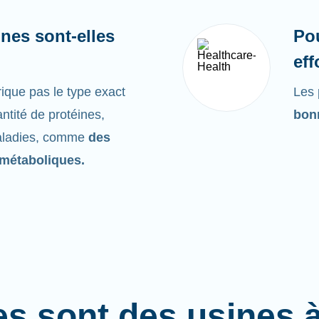
nes sont-elles
Po
eff
ique pas le type exact
Les 
ntité de protéines,
bonn
maladies, comme
des
métaboliques.
es sont des usines 