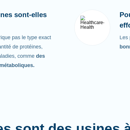
nes sont-elles
Po
eff
ique pas le type exact
Les 
ntité de protéines,
bonn
maladies, comme
des
métaboliques.
es sont des usines 