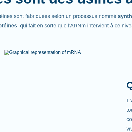
téines sont fabriquées selon un processus nommé
synth
otéines
, qui fait en sorte que l'ARNm intervient à ce niv
Q
L
to
co
vi