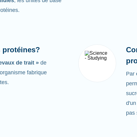
llules
, les unités de base
rotéines.
s protéines?
Co
pr
evaux de trait »
de
e organisme fabrique
Par
tes.
perm
sucr
d'un
pas 