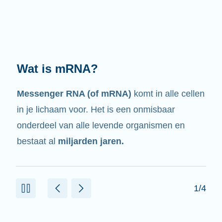
Wat doet het?
Zoals de naam al zegt, is mRNA een
boodschapper.
Het heeft een wisselwerking
met andere celonderdelen die helpen om
eiwitten te maken.
2/4