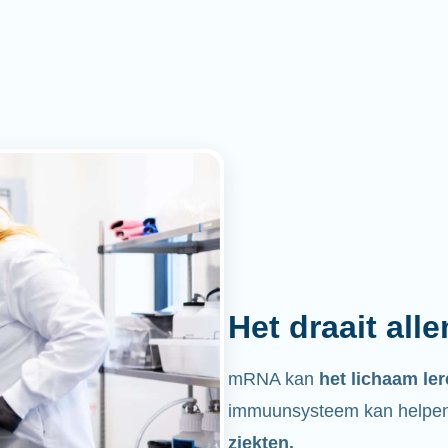
Het draait all
mRNA kan
het lichaam le
immuunsysteem kan helpen 
ziekten.