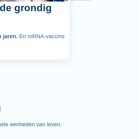
de grondig
n jaren.
En mRNA-vaccins
n
nste eenheden van leven.