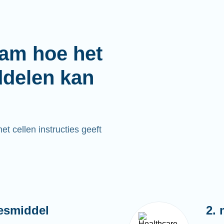
aam hoe het
ddelen kan
t cellen instructies geeft
esmiddel
2. 