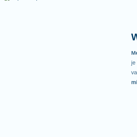
W
M
je
va
mi