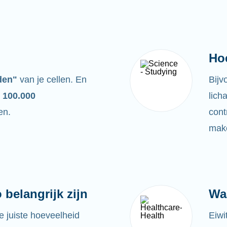
Ho
den"
van je cellen. En
Bijv
 100.000
lich
en.
cont
make
belangrijk zijn
Wa
e juiste hoeveelheid
Eiwi