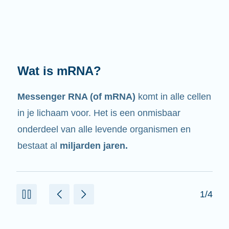
Wat doet het?
Zoals de naam al zegt, is mRNA een
boodschapper.
Het heeft een wisselwerking
met andere celonderdelen die helpen om
eiwitten te maken.
2/4