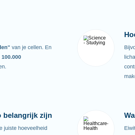
Ho
den"
van je cellen. En
Bijv
 100.000
lich
en.
cont
make
belangrijk zijn
Wa
e juiste hoeveelheid
Eiwi