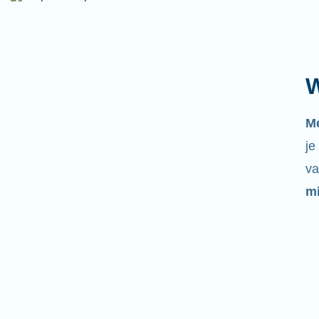
W
M
je
va
mi