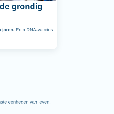
de grondig
n jaren.
En mRNA-vaccins
n
nste eenheden van leven.