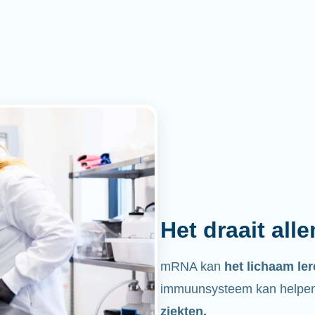
Het draait all
mRNA kan
het lichaam le
immuunsysteem kan helpen 
ziekten.