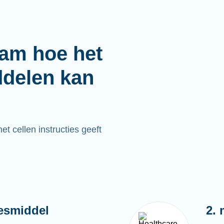
aam hoe het
ddelen kan
t cellen instructies geeft
esmiddel
2. 