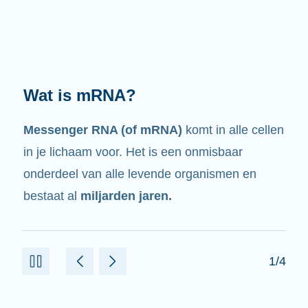
Wat doet het?
Zoals de naam al zegt, is mRNA een
boodschapper.
Het heeft een wisselwerking
met andere celonderdelen die helpen om
eiwitten te maken.
2/4