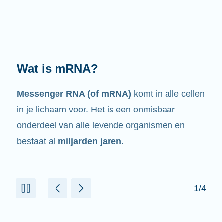
Wat doet het?
Zoals de naam al zegt, is mRNA een
boodschapper.
Het heeft een wisselwerking
met andere celonderdelen die helpen om
eiwitten te maken.
2/4