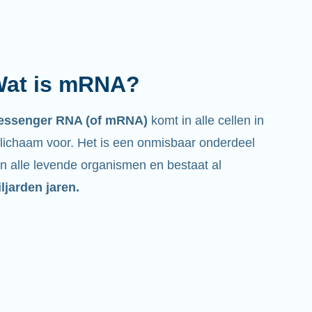
at doet het?
als de naam al zegt, is mRNA een
oodschapper.
Het heeft een wisselwerking met
dere celonderdelen die helpen om eiwitten te
aken.