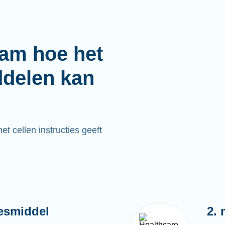
aam hoe het
ddelen kan
t cellen instructies geeft
esmiddel
2. 