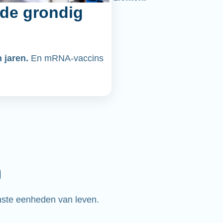
de grondig
n jaren.
En mRNA-vaccins
n
nste eenheden van leven.