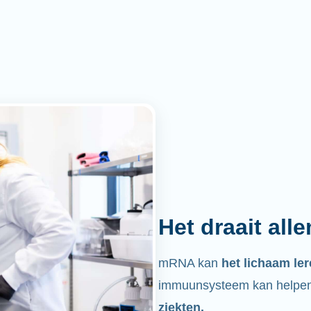
Het draait all
mRNA kan
het lichaam le
immuunsysteem kan helpen 
ziekten.