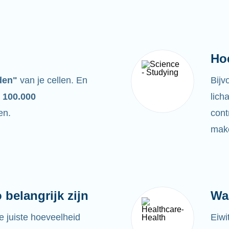
Ho
den"
van je cellen. En
Bijv
 100.000
lich
en.
cont
make
belangrijk zijn
Wa
e juiste hoeveelheid
Eiwi