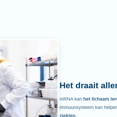
Het draait all
mRNA kan
het lichaam le
immuunsysteem kan helpen 
ziekten.