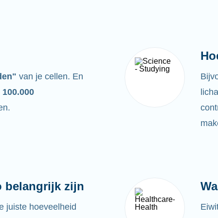
Ho
den"
van je cellen. En
Bijv
 100.000
lich
en.
cont
make
belangrijk zijn
Wa
e juiste hoeveelheid
Eiwi