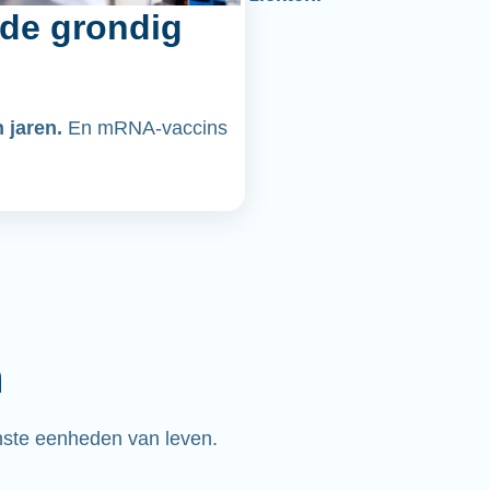
de grondig
n jaren.
En mRNA-vaccins
n
nste eenheden van leven.