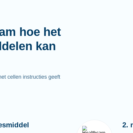
aam hoe het
ddelen kan
t cellen instructies geeft
esmiddel
2. 