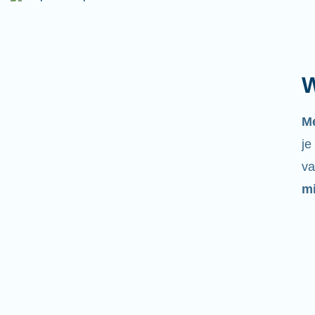
W
M
je
va
mi