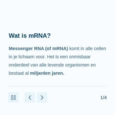
Wat doet het?
Zoals de naam al zegt, is mRNA een
boodschapper.
Het heeft een wisselwerking
met andere celonderdelen die helpen om
eiwitten te maken.
2/4