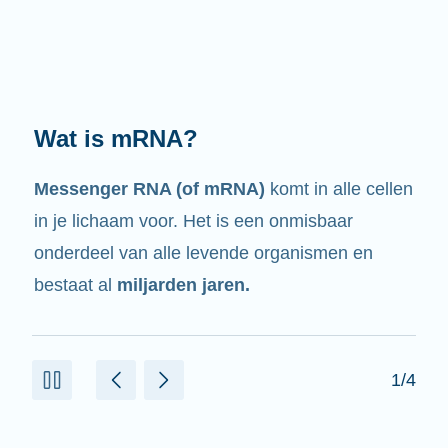
Wat doet het?
Zoals de naam al zegt, is mRNA een
boodschapper.
Het heeft een wisselwerking
met andere celonderdelen die helpen om
eiwitten te maken.
2/4