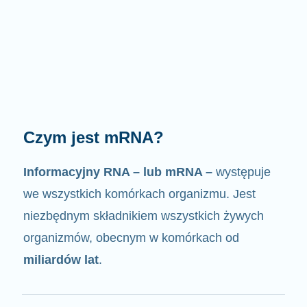
Jak działa mRNA?
Jak sama nazwa wskazuje, mRNA jest
nośnikiem informacji
. Oddziałuje z innymi
komponentami komórek, w wyniku czego
powstają białka.
2/4