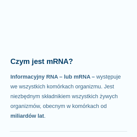
Jak działa mRNA?
Jak sama nazwa wskazuje, mRNA jest
nośnikiem informacji
. Oddziałuje z innymi
komponentami komórek, w wyniku czego
powstają białka.
2/4