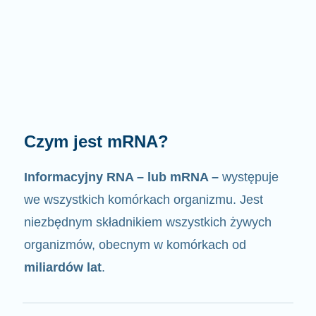
Jak działa mRNA?
Jak sama nazwa wskazuje, mRNA jest
nośnikiem informacji
. Oddziałuje z innymi
komponentami komórek, w wyniku czego
powstają białka.
2/4