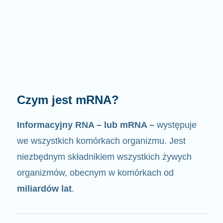
Jak działa mRNA?
Jak sama nazwa wskazuje, mRNA jest
nośnikiem informacji
. Oddziałuje z innymi
komponentami komórek, w wyniku czego
powstają białka.
2/4