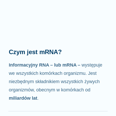
Jak działa mRNA?
Jak sama nazwa wskazuje, mRNA jest
nośnikiem informacji
. Oddziałuje z innymi
komponentami komórek, w wyniku czego
powstają białka.
2/4