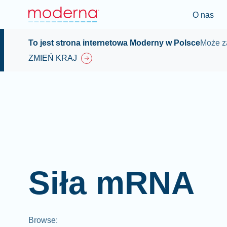
O nas
To jest strona internetowa Moderny w Polsce
Może za
ZMIEŃ KRAJ
Siła mRNA
Browse
: