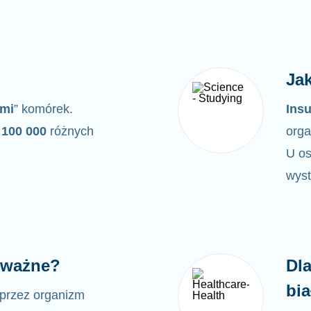
Jak
ymi
” komórek.
Insu
100 000
różnych
orga
U os
wyst
ą ważne?
Dl
bi
przez organizm