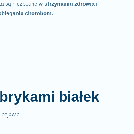
ka są niezbędne w
utrzymaniu zdrowia i
obieganiu chorobom.
brykami białek
e pojawia