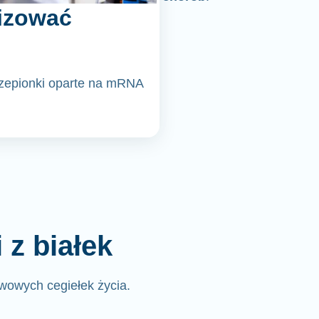
izować
czepionki oparte na mRNA
z białek
wowych cegiełek życia.