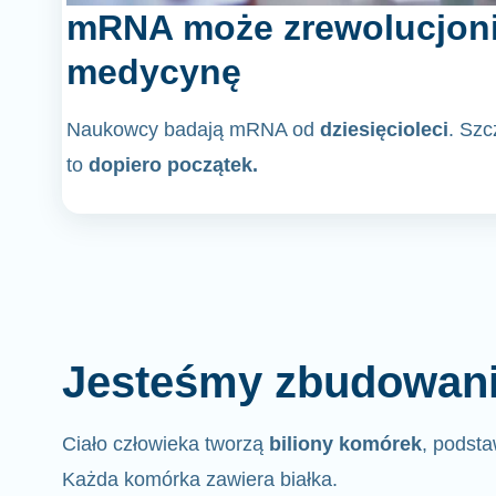
mRNA może zrewolucjon
medycynę
Naukowcy badają mRNA od
dziesięcioleci
. Sz
to
dopiero początek.
Jesteśmy zbudowani 
Ciało człowieka tworzą
biliony komórek
, podsta
Każda komórka zawiera białka.