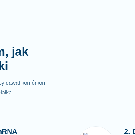
, jak
ki
by dawał komórkom
iałka.
 mRNA
2.