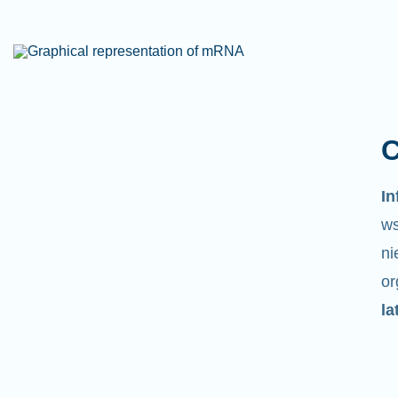
C
I
ws
ni
o
la