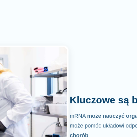
Kluczowe są b
mRNA
może nauczyć org
może pomóc układowi odpo
chorób
.