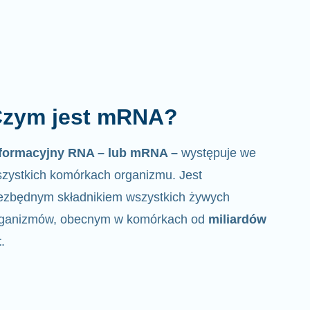
zym jest mRNA?
nformacyjny RNA – lub mRNA –
występuje we
zystkich komórkach organizmu. Jest
ezbędnym składnikiem wszystkich żywych
rganizmów, obecnym w komórkach od
miliardów
t
.