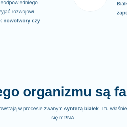
 nieodpowiedniego
Biał
yjać rozwojowi
zap
ak
nowotwory czy
go organizmu są fa
powstają w procesie zwanym
syntezą białek
. I tu właśni
się mRNA.