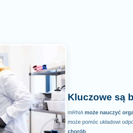
Kluczowe są b
mRNA
może nauczyć org
może pomóc układowi odpo
chorób
.