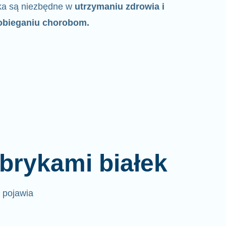
ka są niezbędne w
utrzymaniu zdrowia i
obieganiu chorobom.
brykami białek
e pojawia