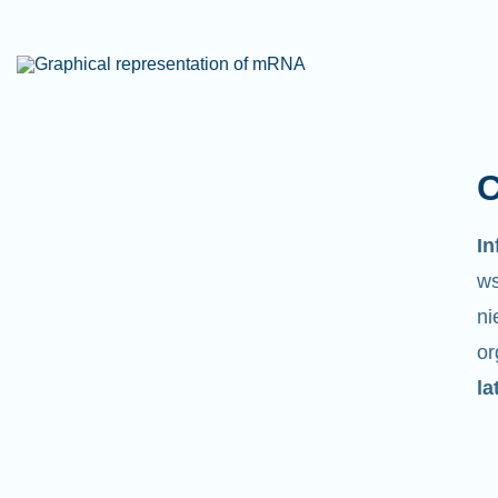
C
I
ws
ni
o
la