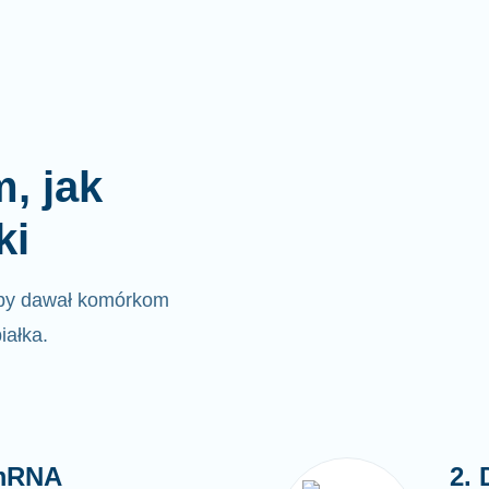
, jak
ki
by dawał komórkom
iałka.
 mRNA
2.