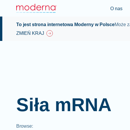
O nas
To jest strona internetowa Moderny w Polsce
Może za
ZMIEŃ KRAJ
Siła mRNA
Browse
: