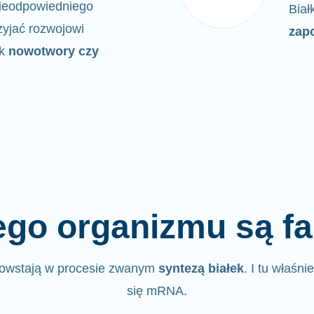
 nieodpowiedniego
Biał
yjać rozwojowi
zap
ak
nowotwory czy
go organizmu są fa
powstają w procesie zwanym
syntezą białek
. I tu właśni
się mRNA.