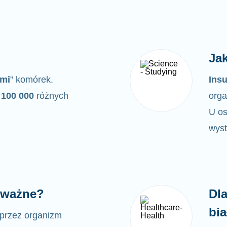
Jak
ymi
” komórek.
Insu
100 000
różnych
orga
U os
wyst
ą ważne?
Dl
bi
przez organizm