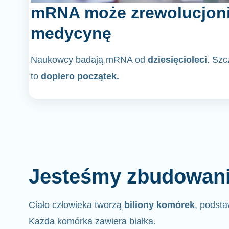
mRNA może zrewolucjon
medycynę
Naukowcy badają mRNA od
dziesięcioleci
. Sz
to
dopiero początek.
Jesteśmy zbudowani 
Ciało człowieka tworzą
biliony komórek
, podsta
Każda komórka zawiera białka.