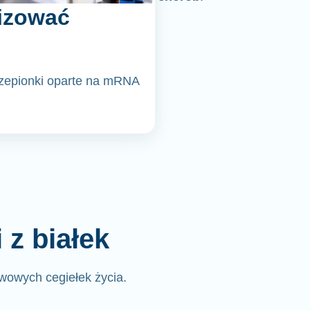
izować
czepionki oparte na mRNA
z białek
wowych cegiełek życia.