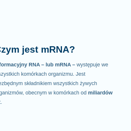
zym jest mRNA?
nformacyjny RNA – lub mRNA –
występuje we
zystkich komórkach organizmu. Jest
ezbędnym składnikiem wszystkich żywych
rganizmów, obecnym w komórkach od
miliardów
t
.