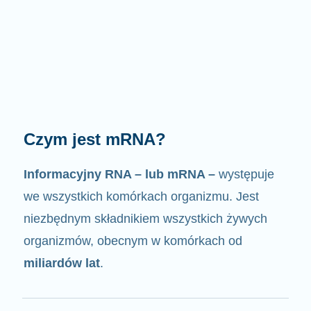
Jak działa mRNA?
Jak sama nazwa wskazuje, mRNA jest
nośnikiem informacji
. Oddziałuje z innymi
komponentami komórek, w wyniku czego
powstają białka.
2/4