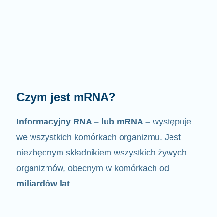
Jak działa mRNA?
Jak sama nazwa wskazuje, mRNA jest
nośnikiem informacji
. Oddziałuje z innymi
komponentami komórek, w wyniku czego
powstają białka.
2/4