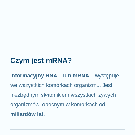
Jak działa mRNA?
Jak sama nazwa wskazuje, mRNA jest
nośnikiem informacji
. Oddziałuje z innymi
komponentami komórek, w wyniku czego
powstają białka.
2/4