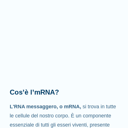
Cosa fa l'mRNA?
Come suggerisce il nome stesso
, l’mRNA è un
messaggero
. Interagisce con altri componenti
delle cellule, i quali intervengono nella sintesi