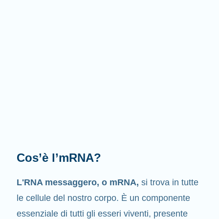
Cosa fa l'mRNA?
Come suggerisce il nome stesso
, l’mRNA è un
messaggero
. Interagisce con altri componenti
delle cellule, i quali intervengono nella sintesi