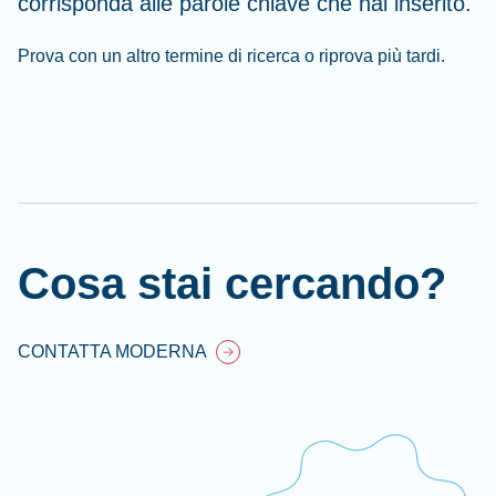
corrisponda alle parole chiave che hai inserito.
Prova con un altro termine di ricerca o riprova più tardi.
Cl
Ap
fil
Cosa stai cercando?
CONTATTA MODERNA